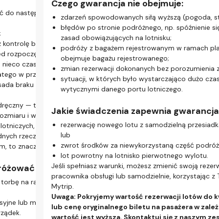
p
Czego gwarancja nie obejmuje:
odp
nline jest niezbędna w przypadku lotów z
ść do następnego terminalu (czasami skorzystać z
Pam
zdarzeń spowodowanych siłą wyższą (pogoda, stra
Na tej stronie
adką:
Jak
o
błędów po stronie podróżnego, np. spóźnienie się
Co to jest lot z samodzielną przesiadką?
;
o
S
Na czym polega samodzielna przesiadka
zasad obowiązujących na lotnisku;
 kontrolę bezpieczeństwa;
z
agażem podręcznym? Odprawa online oszczędza czas.
Loty z samodzielną przesiadką – Twój
d
podróży z bagażem rejestrowanym w ramach plan
ed rozpoczęciem wchodzenia na pokład.
p
przewodnik
.
Z
obejmuje bagażu rejestrowanego;
nieco czasu, a linie lotnicze nie będą czekać na bagaż
p
Co oznacza podróż z samodzielną przesiadką?
wą, więc możesz szybko przejść kontrolę
m
zmian rezerwacji dokonanych bez porozumienia z
atego w przypadku tras z szybką samodzielną
Nasza Gwarancja z tytułu samodzielnej
eć do bramki na czas.
n
sytuacji, w których było wystarczająco dużo cza
przesiadki
sada braku bagażu rejestrowanego.
Ws
Z
wytycznymi danego portu lotniczego.
Masz problemy z samodzielną przesiadką?
prz
pozwala na wybór miejsc online, dzięki czemu lot z
t
Nasza obsługa klienta chętnie Ci pomoże.
dręczny — to jedyny sposób na szybką przesiadkę.
 jest bardziej komfortowy.
K
Jakie świadczenia zapewnia gwarancja
S
Bądź na bieżąco, korzystając z aplikacji Mytrip
rozmiaru i wagi bagażu podręcznego obowiązujące w
t
Najczęściej zadawane pytania
l
rezerwację nowego lotu z samodzielną przesiad
 lotniczych, ponieważ mogą się one różnić.
ące podróż z samodzielną przesiadką:
M
P
lub
dnych rzeczy — jeśli nie możesz zmieścić torby w
p
s
nizację.
zwrot środków za niewykorzystaną część podróż
, to znaczy, że jest za duża na tę podróż.
U
ługi odprawy, aby zarządzać wszystkimi lotami, zyskać
lot powrotny na lotnisko pierwotnego wylotu.
Co 
k
owych i otrzymywać aktualizacje w czasie
Jeśli spełniasz warunki, możesz zmienić swoją reze
różować z lekkim bagażem:
Ś
n.
O
pracownika obsługi lub samodzielnie, korzystając z
p
b torbę na ramię do spakowania dodatkowych
prawy.
R
Mytrip.
ów odprawa jest udostępniana od 24 do 48 godzin
C
Po przylocie
Uwaga: Pokryjemy wartość rezerwacji lotów do 
syjne lub mały worek na pranie, aby zaoszczędzić
przypomnienia, aby nie przegapić odprawy.
M
lub cenę oryginalnego biletu na pasażera w zależ
Jeśli masz bagaż, pamiętaj, aby go
z
rządek.
dzylądowania.
Zna
wartość jest wyższa. Skontaktuj się z naszym z
odebrać, i ciesz się pobytem.