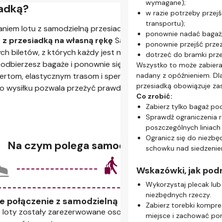
wymagane);
iadką?
Dlaczego odprawa o
w razie potrzeby przej
samodzielną przesi
transportu);
aniem lotu z samodzielną przesiadką
Odkryj sztuczkę
ponownie nadać bagaż
Omiń kolejki.
m z przesiadką na własną rękę
Samodzielna przesiadka
ponownie przejść przez
Podróżujesz tylko z b
h biletów, z których każdy jest niezależny od
dotrzeć do bramki prz
Bądź o krok do przodu
odbierzesz bagaże i ponownie się odprawisz. Może się
Wszystko to może zabiera 
Masz już kartę pokłado
fertom, elastycznym trasom i spersonalizowanym
nadany z opóźnieniem. Dl
bezpieczeństwa i dotrz
przesiadką obowiązuje za
wysiłku pozwala przeżyć prawdziwą przygodę.
Wybierz miejsce.
Co zrobić:
Wiele linii lotniczych 
Zabierz tylko bagaż po
samodzielną przesiadką
Sprawdź ograniczenia 
poszczególnych liniach
Wskazówki ułatwiaj
Ogranicz się do niezbę
Na czym polega samodzielna przesiadka
Postaw na dobrą orga
schowku nad siedzeniem
Skorzystaj z naszej us
dostęp do kart pokład
Wskazówki, jak pod
rzeczywistym na telefo
Wykorzystaj plecak lu
Uważaj na terminy od
niezbędnych rzeczy.
W większości przypadk
e połączenie z samodzielną przesiadką
Zabierz torebki kompre
przed odlotem. Ustaw 
 loty zostały zarezerwowane osobno, więc od tej pory musis
miejsce i zachować po
Zaplanuj dłuższe mię