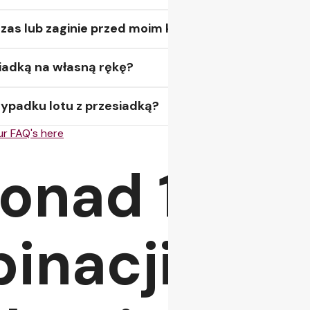
a czas lub zaginie przed moim kolejnym lotem?
siadką na własną rękę?
zypadku lotu z przesiadką?
our FAQ's here
onad 100
inacji poł