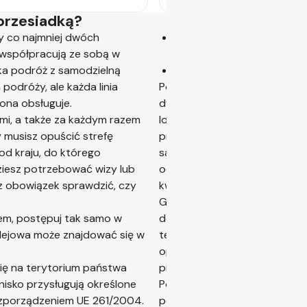
przesiadką?
y co najmniej dwóch
prawo do zmiany trasy po
e współpracują ze sobą w
porównywalnych warunkac
ka podróż z samodzielną
prawo do zwrotu kosztów z
podróży, ale każda linia
Ponieważ podróż z samodzieln
 ona obsługuje.
dwóch linii lotniczych, prawa
mi, a także za każdym razem
lotniczych i nie obejmują cał
 musisz opuścić strefę
przysługujące Ci prawa usta
od kraju, do którego
samodzielną przesiadką, co 
ziesz potrzebować wizy lub
odszkodowania. Nie martw się.
z obowiązek sprawdzić, czy
kwalifikacji, obejmie Cię nasz
Gwarancja z tytułu samodziel
iem, postępuj tak samo w
do 500 EUR na pasażera lub o
kolejowa może znajdować się w
tego, która wartość jest wyż
opcję pod warunkiem, że dot
się na terytorium państwa
pierwotnego celu podróży.
nisko przysługują określone
Podróżowanie z samodzielną p
ozporządzeniem UE 261/2004.
podróży muszą odbywać się w