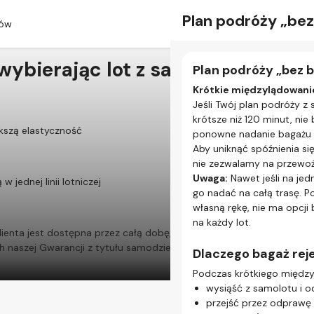
Osobne odprawy
Plan podróży „be
ów
wybierając lot z samodzielną
Odprawa na poszcz
Plan podróży „bez 
W przypadku rezerwacji lo
Krótkie międzylądowanie
oznacza, że linie lotnicz
Jeśli Twój plan podróży 
na każdy lot.
krótsze niż 120 minut, ni
kszą elastyczność
ponowne nadanie bagażu r
Co oznacza samodzi
Aby uniknąć spóźnienia si
podróży?
nie zezwalamy na przewoż
Uwaga:
Nawet jeśli na je
 jednej linii lotniczej
Jeden lot = jedna od
go nadać na całą trasę. 
Jeśli masz trzy loty, m
własną rękę, nie ma opcj
odcinek podróży z sam
na każdy lot.
Każda linia lotnicza m
enta jest dostępna przez całą dobę, jeśli chcesz zmienić
Godziny odprawy, limit
 naszej Gwarancji z tytułu samodzielnej przesiadki.
Dlaczego bagaż rej
sprawdzaj zasady każdej 
Metody odprawy równi
Podczas krótkiego między
Niektóre linie lotnicze
wysiąść z samolotu i o
wizyty na stanowisku o
przejść przez odprawę c