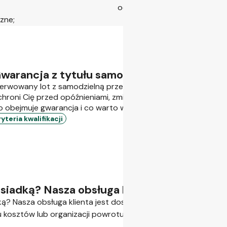
odcinki zostaną wyraźnie ozn
zne;
warancja z tytułu samodzielnej przesiadki
erwowany lot z samodzielną przesiadką? Dowiedz się, w jaki 
chroni Cię przed opóźnieniami, zmianami rozkładu, spóźnienia
o obejmuje gwarancja i co warto wiedzieć przed podróżą.
teria kwalifikacji
siadką? Nasza obsługa klienta chętnie Ci 
? Nasza obsługa klienta jest dostępna przez całą dobę i ch
 kosztów lub organizacji powrotu na lotnisko wylotu, zależnie