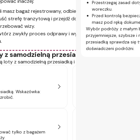
pować inaczej:
Przestrzegaj zasad dot
W przeciwieństwie do 
woreczku.
li masz bagaż rejestrowany, odbierz go.
wiąże się z koniecznoś
Przed kontrolą bezpiec
ść strefę tranzytową i przejdź do strefy wylotów – możesz
ponownego przejścia k
masz pod ręką dokument
pomiędzy lotami.
rzebować wizy.
Wybór podróży z małym b
tórz zwykły proces odprawy i wylotu, jak w przypadku pier
przyjemniejsze, szybsze i
.
przesiadką sprawdza się t
doświadczeni podróżni.
y z samodzielną przesiadką – Twój przewo
ą loty z samodzielną przesiadką i dlaczego jest to ulubiona
Bagaż i kontrola bezpie
W przypadku lotów z samodzi
esiadką. Wskazówka:
międzylądowania trzeba odebr
zrobić.
działa!
Wymagania wizowe
żować tylko z bagażem
Niektóre międzylądowania wym
ży.
czy są one niezbędne przy Two