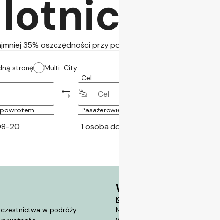
lotniczych
jmniej 35% oszczędności przy podróżach z samodzielną prz
edną stronę
Multi-City
Cel
z powrotem
Pasażerowie
Klasa
1 osoba dorosła
Ekonomiczna
Wsparcie
Kontakt
uczestnictwa w podróży
Najczęściej zadawane pytania