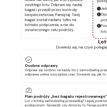
postę
zwykłego lotu: Odpraw się, nadaj
Jeś
bagaż i przejdź przez kontrolę
Opu
bezpieczeństwa. Pamiętaj: Twój
bagaż został nadany tylko na
pot
lotnisko połączenia, a nie do
Pow
ostatecznego celu podróży.
lotu
Lot
Dowiedz się, na czym polegaj
Osobne odprawy
Odpraw się osobno na każdy lot z samodzielną prz
odprawa online oszczędza czas. Dowiedz się, jak to 
Plan podróży „bez bagażu rejestrowanego”
Lot z krótką samodzielną przesiadką? Lepiej podró
podręcznym. Sprawdź, czy dotyczy to Twojej podró