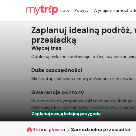
Loty
Pobyty
Wynajem samochod
Zaplanuj idealną podróż, 
przesiadką
Więcej tras
Odblokuj unikalne kombinacje lotów, aby zyskać wię
Duże oszczędności
Skorzystaj z niższych cen w porównaniu z rezerwacją w
Gwarancja ochrony
W przypadku wystąpienia zakłóceń nasza obsługa kli
rezerwację lub uzyskać zwrot kosztów lotu w ramach
Zaplanuj swoją kolejną przygodę
Strona główna
Samodzielna przesiadka