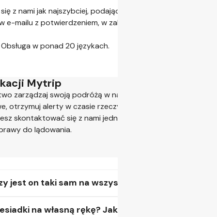
ę z nami jak najszybciej, podając numer zamówienia.
 e-mailu z potwierdzeniem, w zakładce Moje rezerwacje lub 
. Obsługa w ponad 20 językach.
ikacji Mytrip
wo zarządzaj swoją podróżą w naszej bezpłatnej aplikacji.
we, otrzymuj alerty w czasie rzeczywistym i pomocne przypo
esz skontaktować się z nami jednym kliknięciem.
prawy do lądowania.
czy jest on taki sam na wszystkich lotniskach?
esiadki na własną rękę? Jak wpłynie to na mój bag