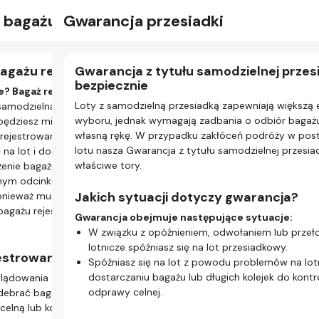
z bagażu rejestrowanego”
Gwarancja przesiadki
Bag
Wym
Wsparcie
Moje rezerwacje
ególne loty
bagażu rejestrowanego”
Gwarancja z tytułu samodzielnej przesi
Bag
Na
bezpiecznie
sam
tu z samodzielną przesiadką masz oddzielne bilety, co
? Bagaż rejestrowany nie wchodzi w grę.
W p
uzy
Loty z samodzielną przesiadką zapewniają większą 
e nie są ze sobą powiązane. Wymaga to osobnej odprawy
z samodzielną przesiadką obejmuje międzylądowanie
Jeśl
Jeśl
wyboru, jednak wymagają zadbania o odbiór bagażu
e będziesz mieć wystarczająco dużo czasu na odebranie i
auto
wjaz
własną rękę. W przypadku zakłóceń podróży w post
ejestrowanego oraz przejście kontroli bezpieczeństwa.
lotn
Ozn
lotu nasza Gwarancja z tytułu samodzielnej przesia
elna przesiadka w kontekście Twojej
ę na lot i dodatkowych trudności, w takich sytuacjach
pon
dla 
właściwe tory.
enie bagażu rejestrowanego.
Oto,
dnym odcinku podróży można nadać bagaż, nie można
O
prawa.
Dl
Jakich sytuacji dotyczy gwarancja?
Ponieważ musisz zarządzać swoimi przesiadkami na
s
usisz odprawić się trzy razy – po jednym razie na każdy
i bagażu rejestrowanego — nie będzie można go zabrać
U
P
odzielną przesiadką.
Gwarancja obejmuje następujące sytuacje:
n
r
a inne zasady.
W związku z opóźnieniem, odwołaniem lub przełoż
P
N
y bagażu i karty pokładowe mogą się różnić. Zawsze
lotnicze spóźniasz się na lot przesiadkowy.
estrowany nie wchodzi w grę:
s
linii lotniczej, którą podróżujesz.
Spóźniasz się na lot z powodu problemów na lotn
Dla
o
eż się różnią.
dostarczaniu bagażu lub długich kolejek do kontr
lądowania zazwyczaj trzeba:
K
 oferują odprawę online lub w aplikacji, inne wymagają
odprawy celnej.
debrać bagaż;
W pr
p
dprawy lub w kiosku na lotnisku.
elną lub kontrolę paszportową (jeśli jest to
osob