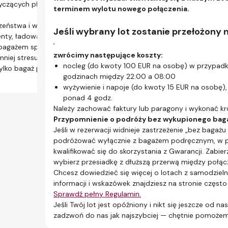
yczących płynów: 100 ml na sztukę w litrowym
zwykłego międzylądowania samodzielna przesiadka
sam
terminem wylotu nowego połączenia.
cią ponownego nadania bagażu, zmiany terminalu lub
Pot
zeństwa i wejściem na pokład samolotu upewnij się, że
ontroli bezpieczeństwa. Zaplanuj dodatkowy czas
usłu
Jeśli wybrany lot zostanie przełożony 
y, ładowarki i inne niezbędne rzeczy.
Dzię
,
agażem sprawia, że krótkie międzylądowania są
skła
wszego
zwrócimy następujące koszty:
 mniej stresujące. W przypadku lotów z samodzielną
nocleg (do kwoty 100 EUR na osobę) w przypadk
ylko bagaż podręczny — tak właśnie radzą sobie
godzinach między 22:00 a 08:00
dnik
wyżywienie i napoje (do kwoty 15 EUR na osobę), 
ponad 4 godz.
 opcja wytrawnych podróżnych.
Należy zachować faktury lub paragony i wykonać kr
Przypomnienie o podróży bez wykupionego bag
Jeśli w rezerwacji widnieje zastrzeżenie „bez bagaż
czeństwa
podróżować wyłącznie z bagażem podręcznym, w pr
elną przesiadką podczas każdego
kwalifikować się do skorzystania z Gwarancji. Zabie
ać i ponownie nadać bagaż. Zobacz, jak to
wybierz przesiadkę z dłuższą przerwą między połąc
Chcesz dowiedzieć się więcej o lotach z samodziel
informacji i wskazówek znajdziesz na stronie częst
Sprawdź pełny Regulamin.
Jeśli Twój lot jest opóźniony i nikt się jeszcze od na
agają wizy lub biletu tranzytowego. Sprawdź,
zadzwoń do nas jak najszybciej — chętnie pomoże
jej samodzielnej przesiadce.